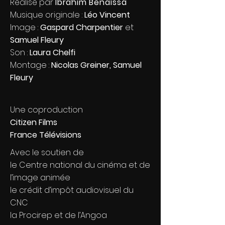
Réalisé par
Ibrahim Benaïssa
Musique originale :
Léo Vincent
Image :
Gaspard Charpentier
et
Samuel Fleury
Son :
Laura Chelfi
Montage :
Nicolas Greiner, Samuel
Fleury
Une coproduction
Citizen Films
France Télévisions
Avec le soutien de
le Centre national du cinéma et de
l’image animée
le crédit d’impôt audiovisuel du
CNC
la Procirep et de l’Angoa