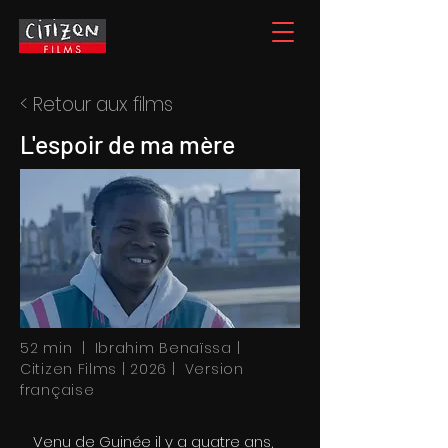
< Retour aux films
L'espoir de ma mère
52 min | Ibrahim Benaïssa |
Citizen Films | 2026 | Version
française
Venu de Guinée il y a quatre ans,