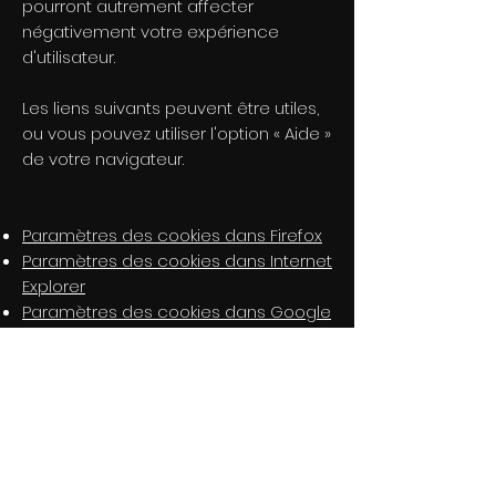
pourront autrement affecter
négativement votre expérience
d'utilisateur.
Les liens suivants peuvent être utiles,
ou vous pouvez utiliser l'option « Aide »
de votre navigateur.
Paramètres des cookies dans Firefox
Paramètres des cookies dans Internet
Explorer
Paramètres des cookies dans Google
Chrome
Paramètres des cookies dans Safari
(OS X)
Paramètres des cookies dans Safari
(iOS)
Paramètres des cookies dans Android