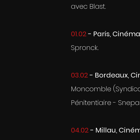
avec Blast.
01.02
- Paris, Cinéma
Spronck.
03.02
- Bordeaux, Ci
Moncomble (Syndicat 
Pénitentiaire - Snepa
04.02
- Millau, Ciné