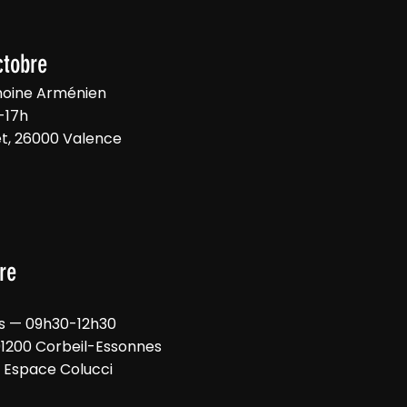
ctobre
moine Arménien
-17h
let, 26000 Valence
re
s — 09h30-12h30
, 91200 Corbeil-Essonnes
 Espace Colucci