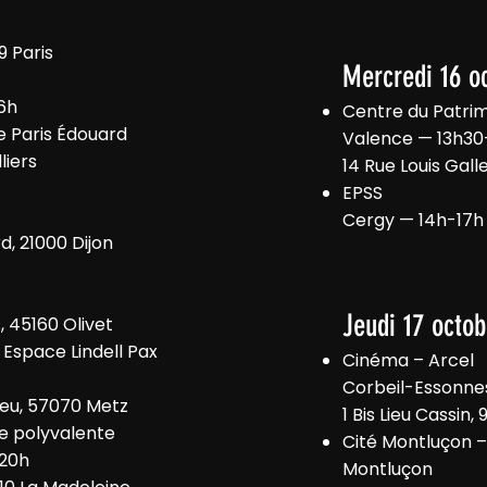
9 Paris
Mercredi 16 o
16h
Centre du Patri
 Paris Édouard
Valence — 13h30
liers
14 Rue Louis Gal
EPSS
Cergy — 14h-17h
, 21000 Dijon
Jeudi 17 octob
, 45160 Olivet
Espace Lindell Pax
Cinéma – Arcel
Corbeil-Essonne
leu, 57070 Metz
1 Bis Lieu Cassin
le polyvalente
Cité Montluçon –
-20h
Montluçon