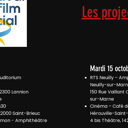
Les proje
Mardi 15 octo
uditorium
RTS Neuilly – A
Neuilly-sur-Mar
2300 Lannion
150 Rue Vaillant 
e
sur-Marne
h30
Cinéma – Café d
22000 Saint-Brieuc
Hérouville-Saint
imon - Amphithéâtre
4 bis Théâtre, 14