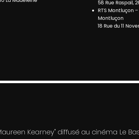
10 La Madeleine
58 Rue Raspail, 
RTS Montluçon 
Montluçon
18 Rue du 11 Nov
e Maureen Kearney" diffusé au cinéma Le Bas