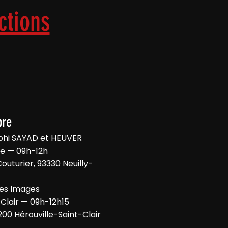
ctions
bre
mphi SAYAD et HEUVER
ne — 09h-12h
Couturier, 93330 Neuilly-
es Images
-Clair — 09h-12h15
200 Hérouville-Saint-Clair